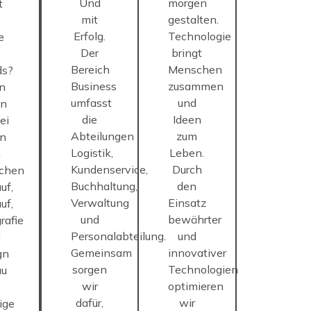
Und
morgen
t
mit
gestalten.
Erfolg.
Technologie
e
Der
bringt
Bereich
Menschen
ds?
Business
zusammen
n
umfasst
und
in
die
Ideen
ei
Abteilungen
zum
in
Logistik,
Leben.
n
Kundenservice,
Durch
ichen
Buchhaltung,
den
uf,
Verwaltung
Einsatz
uf,
und
bewährter
rafie
Personalabteilung.
und
d
Gemeinsam
innovativer
gn
sorgen
Technologien
au
wir
optimieren
s
dafür,
wir
ige