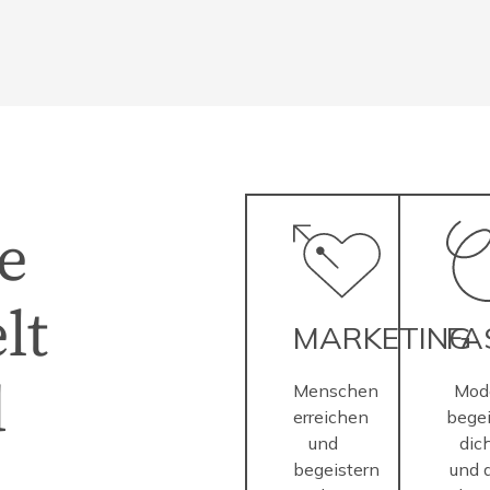
e
lt
MARKETING
FA
d
Menschen
Mod
erreichen
begei
und
dic
begeistern
und 