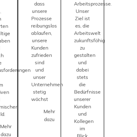
dass
Arbeitsprozesse.
unsere
Unser
.
Prozesse
Ziel ist
h
reibungslos
es, die
rten
ablaufen,
Arbeitswelt
ltige
unsere
zukunftsfähig
aben
Kunden
zu
d
zufrieden
gestalten
ch
sind
und
e
und
dabei
usforderungen
unser
stets
Unternehmen
die
em
stetig
Bedürfnisse
iven
wächst
unserer
d
Kunden
mischen
Mehr
und
ld.
dazu
Kollegen
Mehr
im
dazu
Blick