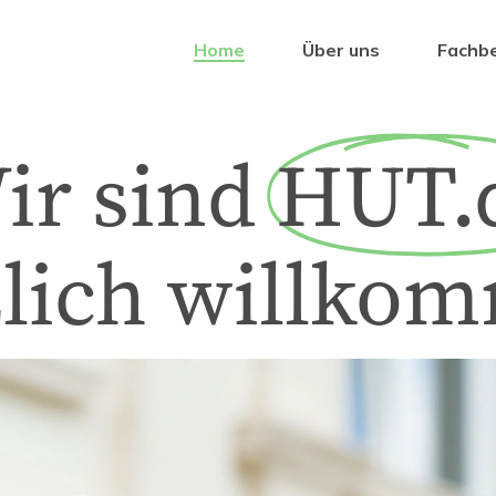
Home
Über uns
Fachbe
ir sind
HUT.
lich willko