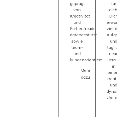
geprägt
für
von
dich
Kreativität
Dic
und
erwa
Farbenfreude,
vielfä
datengestützt
Aufg
sowie
un
team-
tägli
und
neu
kundenorientiert.
Hera
in
Mehr
ein
dazu
kreat
un
dyna
Umfe