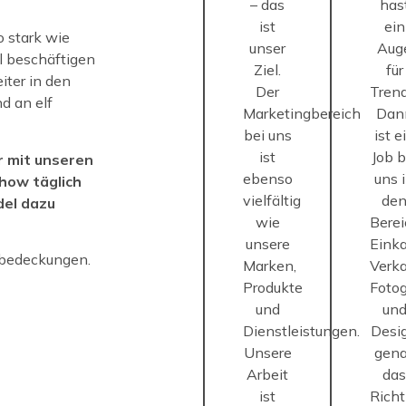
– das
has
ist
ein
o stark wie
unser
Aug
ll beschäftigen
Ziel.
für
iter in den
Der
Tren
d an elf
Marketingbereich
Dan
bei uns
ist e
ist
Job b
r mit unseren
ebenso
uns 
ow täglich
vielfältig
de
del dazu
wie
Bere
unsere
Einka
fbedeckungen.
Marken,
Verka
Produkte
Fotog
und
un
Dienstleistungen.
Desi
Unsere
gen
Arbeit
da
ist
Richt