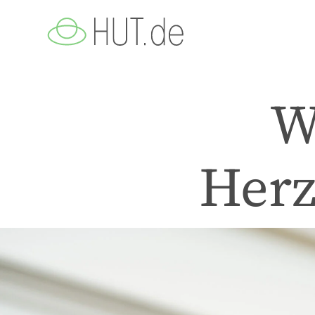
W
Herz